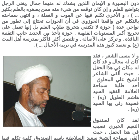
دون البصيرة و الإيمان اللذين يشدك له منهما جمال ,يغنى الرجل
بتواضع للعلم و إن كان توقعه من شيء منه ممن يصغره بالعلم بكثير
... ) ، و الأخرى تكلم فيها عن الموت و الغفلة ، و انتهى سماحته
بالتكلم عن واقعنا الحوزوي في أن الحوزات تحتاج إلى تطور من
نواحي عدة ( حوزة لا تكتفي بتخريج طلاب العلم بل إنها تعمل على
تخريج أكبر المستويات الفقهية , حوزة تأخذ من الجديد جانب التقنية
النافذة , و تركز على الأصالة , و تلتصق أكثر فأكثر بمدرسة أهل البيت
(ع) ,و تعتمد كنوز هذه المدرسة في تربية الأجيال ... ) .
و لا ننسى الشعر ، فقد
كان له مجال و قد كان
له مكان في هذا الحفل
، حيث ألقى الشاعر
الشيخ علي المخلوق -
أحد طلبة سماحة
العلامة الفقيد السيد
هاشم الطويل (ره) -
قصيدة رثى بها السيد
(ره) .
لقد كان لصندوق
النعيم الخيري نصيب
في هذا الحفل ، حيث
ألقى سماحة الشيخ سعيد السلاطنة باسم الصندوق كلمة تكلم فيها