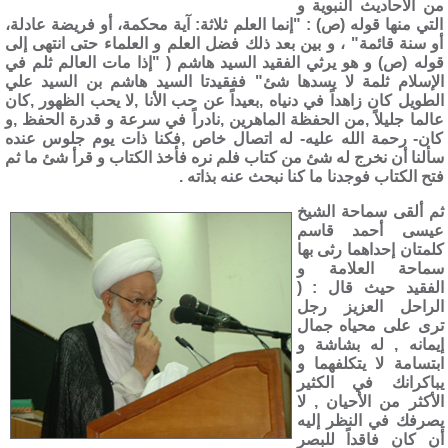
من الأحاديث النبوية و
التي منها قوله (ص) : "إنما العلم ثلاثة: آية محكمة، أو فريضة عادلة،
أو سنة قائمة‏" ، و بين بعد ذلك فضل العلم و العلماء حتى انتهى إلى
قوله (ص) و هو يرثي الفقيد السيد هاشم ( "إذا مات العالم ثلم في
الإسلام ثلمة لا يسدها شئ" ففقيدتا السيد هاشم بن السيد علي
الطويل كان زاهداً في دنياه ,بعيداً عن حب الأنا ,لا يحب الظهور ,كان
عالما جليلاً ,من الحفظة الماهرين ,نادراً في سرعة و قدرة الحفظ ,و
كان- رحمة الله عليه- له اتصال خاص ,فكنا ذات يوم جلوس عنده
سألنا أن نخرج له شئ من كتاب فلم نره فأخذ الكتاب و قرأ شئ ما ثم
فتح الكتاب فوجدنا ما كنا نبحث عنه بذاته .
ثم ألقى سماحة الشيخ
عيسى أحمد قاسم
كلمتان إحداهما رثى بها
سماحة العلامة و
الفقيد حيث قال : (
الراحل العزيز رجل
ترى على محياه جمال
إيمانه , له بشاشة و
ابتسامة لا يتكلفهما و
يباكرانك في الكثير
الأكثر من الأحيان , لا
يصرفك في النظر إليه
أن كان فاقداً للبصر