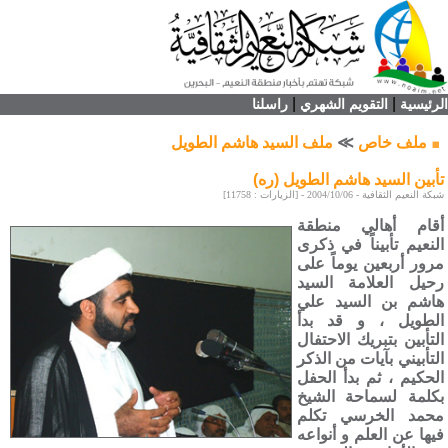
|
|
الرئيسية
التقويم الشهري
راسلنا
ملف خاص
≫
ملف السيد هاشم الطويل
تأبين السيد هاشم الطويل (ره)
شبكة النعيم الثقافية - 2004/10/06 - [الزيارات : 11758]
أقام أهالي منطقة
النعيم تأبيناً في ذكرى
مرور أربعين يوماً على
رحيل العلامة السيد
هاشم بن السيد علي
الطويل ، و قد بدأ
التأبين بتبريك الاحتفال
التأبيني بآيات من الذكر
الحكيم ، ثم بدأ الحفل
بكلمة لسماحة الشيخ
محمد الخرسي تكلم
فيها عن العلم و أنواعه