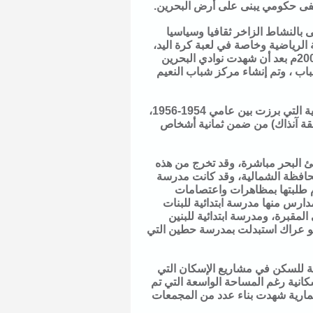
تشفى حكومي يبنى على أرض البحرين.
لأولى بالنشاط الزاخر ثقافيا وسياسيا
الرياضية وخاصة في لعبة كرة اليد،
حيث حقق النادي عددا من الإنجازات المشرفة على المستوى الوطني. وفي عام 2001م بعد أن شهدت نوادي البحرين
اب ، وتم إنشاء مركز شباب النعيم
وفي الخمسينيات كانت النعيم من ضمن المراكز النشطة للحركة المطلبية الإصلاحية التي برزت بين عامي 1954-1956،
نطقة آنذاك) من ضمن ثمانية أشخاص
 شاطئ البحر مباشرة، وقد تخرج من هذه
افظة الشمالية، وقد كانت مدرسة
ام طلبتها بمظاهرات واعتصامات
دارس منها مدرسة ابتدائية للبنات
لمقبرة، ومدرسة ابتدائية للبنين
و عراك استبدلت بمدرسة حطين التي
قة للسكن في مشاريع الإسكان التي
نية رغم المساحة الواسعة التي تم
مارية شهدت بناء عدد من المجمعات