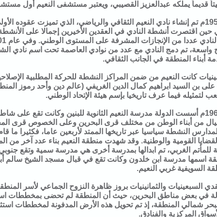
تاً قديماً يملكه عبدالعزيز القصيبي، ويعتبر مستشفى النعيم أول مس
وفي عام 1953م تم إنشاء نادي النعيم الثقافي والرياضي، الذي تميزت عقوده ا
 حين اقتصرت أنشطة النادي في العقدين الأخيرين إجمالا على الأنشطة 
واسعة، تم دمج النادي مع عدد من نوادي العاصمة تحت اسم نادي الشب
مة أبناء المنطقة في الجانب الثقافي.
على بن السيد ابراهيم كمال الدين الغريفي (عالم دين وأحد رموز الم
عب لتمثيله فيما عرف تاريخيا بإسم هيئة الإتحاد الوطني.
وفي عام 1963م أسست الدولة مدرسة النعيم الثانوية للبنين وكانت تقع على
يال من أبناء الوطن من مختلف قرى البحرين وعلى الخصوص قرى المح
لمدارس النشطة سياسيا عبر تاريخها الممتد لأربعين عاما، فكثيرا ما ق
لقضايا القومية والوطنية. وقد شهدت منطقة النعيم بناء عدد آخر من الم
 للمأتم الغربي، تم ابدالها بمدرسة أخرى هي مدرسة سمية وتقع جنوبي ا
قة اسمها مدرسة ابن خلدون وكانت تقع في قبال مسجد الشيخ سالم أب
ة السويفية غربي النعيم.
ي السبعينيات والثمانينيات بروز ظاهرة النزوح الجماعي لأسر المنط
دولة في بعض مناطق البحرين، حيث أن المنطقة لم تحضى بمخططات اسكا
بحر شمالي المنطقة، إذ تم تحويل هذه الأرض المدفونة لمخططات استث
أسواق المركزية والفنادق.