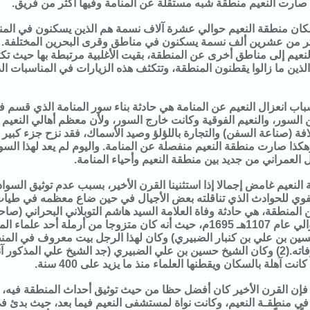
 صارت النعيم منطقة شبه مستقلة عن المنامة وفيها أكثر من فريق.
سكان منطقة النعيم حوالي عشرة آلاف نسمة هم الذين يسكنون في المن
ثر من عشرين ألف نسمة يسكنون في مناطق وقرى البحرين المختلفة. 
عيم إلى مناطق أخرى عن المنطقة، بقيت الأغلبية مرتبطة بها حيث تكثر 
لذين ما زالوا يقطنون المنطقة، وتتكثف هذه الزيارات في المناسبات الد
باب انعزال النعيم عن المنامة هي حادثة بناء سور المنامة الذي قسم فر
لسور، والنعيم الفوقية وكانت خارج السور، ولأن معظم أهالي النعيم
لافة (صناعة السفن) والتجارة باللؤلؤ وصيد الأسماك، فقد نزح جزء كبير 
ر(1). وهكذا صارت منطقة النعيم منفصلة عن المنامة. واليوم لم يعد لهذا ا
ل العمراني من جديد بين منطقة النعيم وأحياء المنامة.
 النعيم غامض إجمالا إذا استثنينا القرن الأخير، بسبب عدم توثيق السواد
فوي للحوادث الذي تناقلته بعض الأجيال في حين ضاع معظمه في طيات
عن المنطقة، هي حادثة وفاة العلامة السيد هاشم التوبلاني البحراني (ص
المنطقة حوالي عام 1107هـ 1695م، حيث أنه كان متزوجا من أرملة 
ين بن علي بن كنبار الضبيري) وكان لهذا الرجل بيت معروف في المنطق
البيت يوم وفاته.(2) وكان الشيخ حسين بن علي الضبيري (جد الشيخ علي المذك
نت آهلة بالسكان ويقطنها العلماء منذ ما يزيد على 400 سنة.