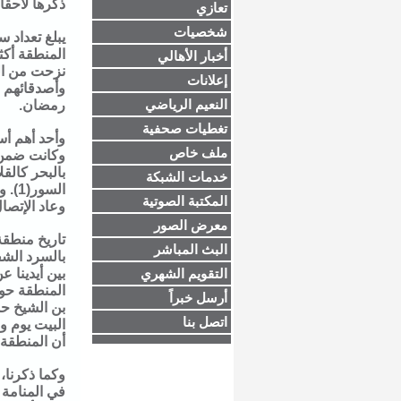
ذكرها لاحقا
تعازي
شخصيات
يبلغ تعداد 
المنطقة أك
أخبار الأهالي
نزحت من الن
إعلانات
وأصدقائهم ا
النعيم الرياضي
رمضان.
تغطيات صحفية
وأحد أهم أس
ملف خاص
وكانت ضمن ا
بالبحر كالق
خدمات الشبكة
السو
المكتبة الصوتية
وعاد الإتصا
معرض الصور
تاريخ منطقة
البث المباشر
بالسرد الش
التقويم الشهري
بين أيدينا 
أرسل خبراً
بن الشيخ حس
اتصل بنا
أن المنطقة كا