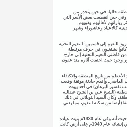
طقة حاليا، في حين ينحدر من
وفي حين انقطعت بعض الأسر التي
زياراتهم لأهاليهم وذويهم
ينية كالأعياد وعاشوراء وشهر
يق النعيم إلى قسمين: النعيم التحتية
 كانوا يشتغلون في حرف مرتبطة
من قاطني النعيم التحتية إلى خارج
لسور وجود حيث اختفت آثاره منذ عقود،
 الأعظم من تاريخ المنطقة والاكتفاء
 الماضي. وأقدم حادثة موثقة وقعت
احب تفسير البرهان) في أحد بيوت
أحد علماء المنطقة (الشيخ علي بن الشيخ عبدالله
ة، وكان السيد التوبلاني في ذلك
ور آنفا) أيضا من سكنة النعيم، مما يعني
وكما ذكرنا، فإن القرن الأخير كان أفضل حظا من حيث توثيق أحداث المنطقة فيه، حيث أنه وفي عام 1930م بنيت عيادة
في المنامة في منطقـة النعيم، وكانت نواة لمستشفى النعيم فيما بعد، حيث بدئ في إنشائه عام 1940م على أرض كانت