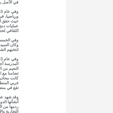
في الأصل بي
ورياضيا، في
عمليات دمج 
الثقافي لخد
وكان السيد 
انتخبهم الش
المدرسة أج
النعيم من ا
تضامنا مع ا
كانت محاذية
غربي المنط
تقع في منطق
وقد شهد عقد
أنشأتها ال
ردمها من ال
التجارية وال